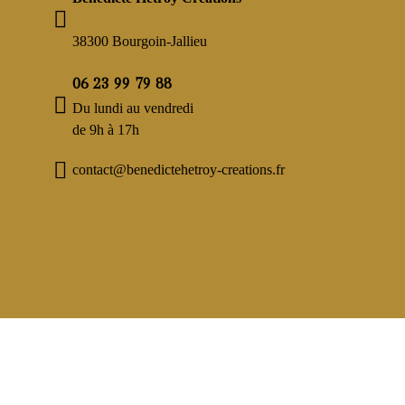
38300 Bourgoin-Jallieu
06 23 99 79 88
Du lundi au vendredi
de 9h à 17h
contact@benedictehetroy-creations.fr