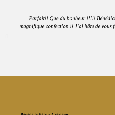
Parfait!! Que du bonheur !!!!! Bénédict
magnifique confection !! J’ai hâte de vous f
Bénédicte Hétroy Créations