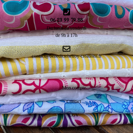
06 23 99 79 88
Du lundi au vendredi
de 9h à 17h
contact@benedictehetroy-creations.fr
Mon compte
Contact
CGV
Mentions légales