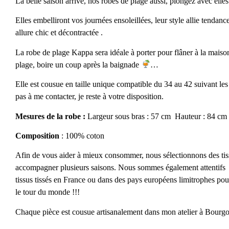
La belle saison arrive, nos robes de plage aussi, plongez avec elles
Elles embelliront vos journées ensoleillées, leur style allie tendan
allure chic et décontractée .
La robe de plage Kappa sera idéale à porter pour flâner à la maison 
plage, boire un coup après la baignade
…
Elle est cousue en taille unique compatible du 34 au 42 suivant le
pas à me contacter, je reste à votre disposition.
Mesures de la robe :
Largeur sous bras : 57 cm Hauteur : 84 cm
Composition
: 100% coton
Afin de vous aider à mieux consommer, nous sélectionnons des tiss
accompagner plusieurs saisons. Nous sommes également attentifs 
tissus tissés en France ou dans des pays européens limitrophes pour
le tour du monde !!!
Chaque pièce est cousue artisanalement dans mon atelier à Bourgoi