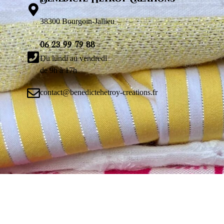
38300 Bourgoin-Jallieu
06 23 99 79 88
Du lundi au vendredi
de 9h à 17h
contact@benedictehetroy-creations.fr