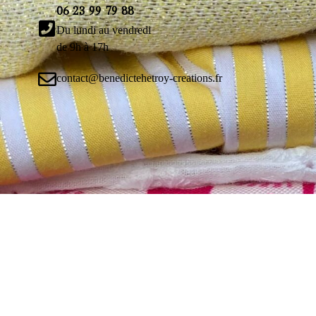
06 23 99 79 88
Du lundi au vendredi
de 9h à 17h
contact@benedictehetroy-creations.fr