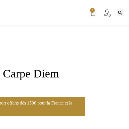
0
y Carpe Diem
port offerts dès 150€ pour la France et la