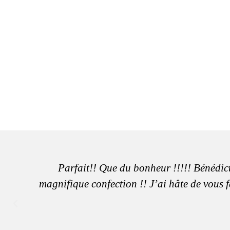
Parfait!! Que du bonheur !!!!! Bénédict
magnifique confection !! J’ai hâte de vous f