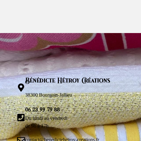
Bénédicte Hétroy Créations
38300 Bourgoin-Jallieu
06 23 99 79 88
Du lundi au vendredi
de 9h à 17h
contact@benedictehetroy-creations.fr