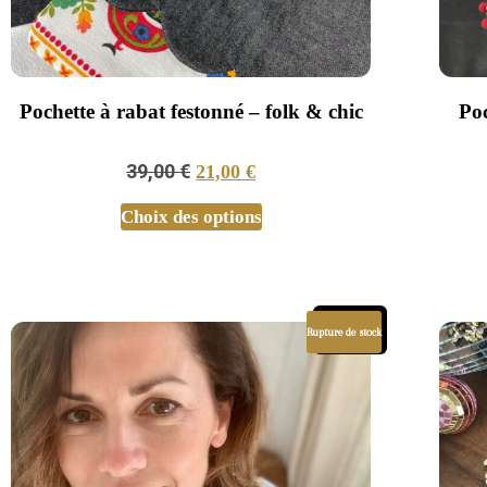
Pochette à rabat festonné – folk & chic
Po
39,00
€
21,00
€
Choix des options
Promo !
Rupture de stock