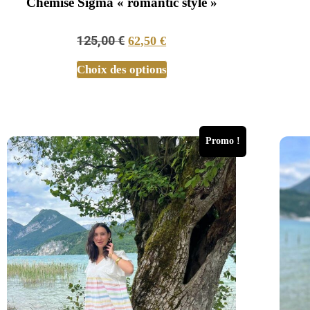
Chemise Sigma « romantic style »
125,00
€
62,50
€
Choix des options
Promo !