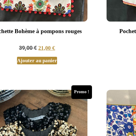
chette Bohème à pompons rouges
Pochet
39,00
€
21,00
€
Ajouter au panier
Promo !