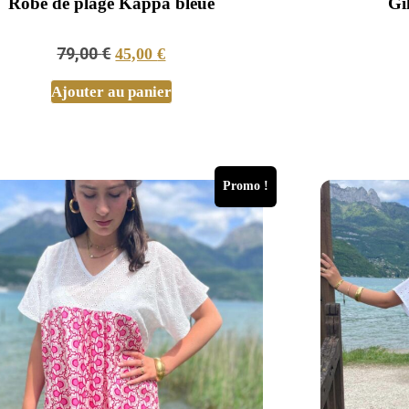
Robe de plage Kappa bleue
Gi
79,00
€
45,00
€
Ajouter au panier
Promo !