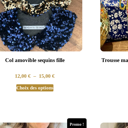
Col amovible sequins fille
Trousse ma
12,00
€
–
15,00
€
Choix des options
Promo !