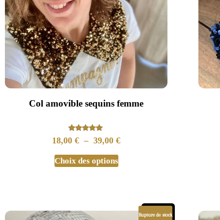
Col amovible sequins femme
Note
18,00
€
–
39,00
€
5.00
sur 5
Choix des options
Promo !
Rupture de stock