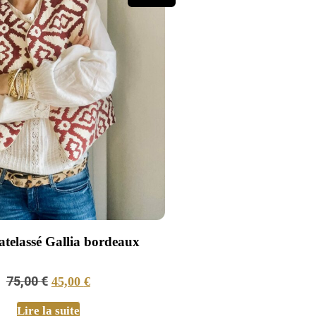
atelassé Gallia bordeaux
75,00
€
45,00
€
Lire la suite