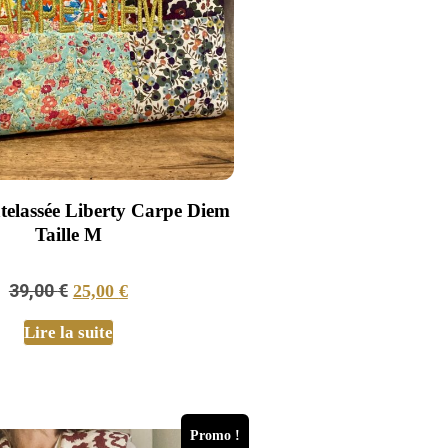
telassée Liberty Carpe Diem
Taille M
39,00
€
25,00
€
Lire la suite
Promo !