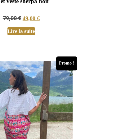
let veste sherpa noir
79,00
€
49,00
€
Lire la suite
Promo !