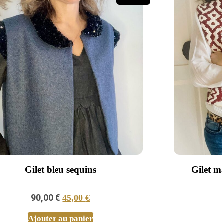
Gilet bleu sequins
Gilet m
90,00
€
45,00
€
Ajouter au panier