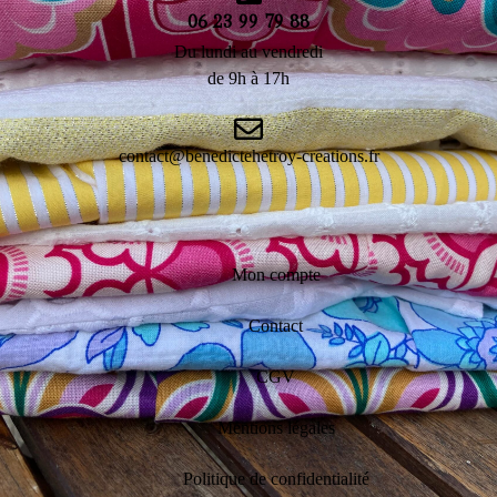
06 23 99 79 88
Du lundi au vendredi
de 9h à 17h
contact@benedictehetroy-creations.fr
Mon compte
Contact
CGV
Mentions légales
Politique de confidentialité