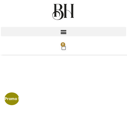
0
Rupture de stock
Promo !