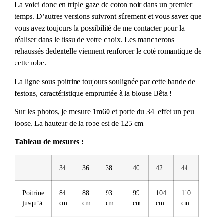
La voici donc en triple gaze de coton noir dans un premier
temps. D’autres versions suivront sûrement et vous savez que
vous avez toujours la possibilité de me contacter pour la
réaliser dans le tissu de votre choix. Les mancherons
rehaussés dedentelle viennent renforcer le coté romantique de
cette robe.
La ligne sous poitrine toujours soulignée par cette bande de
festons, caractéristique empruntée à la blouse Bêta !
Sur les photos, je mesure 1m60 et porte du 34, effet un peu
loose. La hauteur de la robe est de 125 cm
Tableau de mesures :
34
36
38
40
42
44
Poitrine
84
88
93
99
104
110
jusqu’à
cm
cm
cm
cm
cm
cm