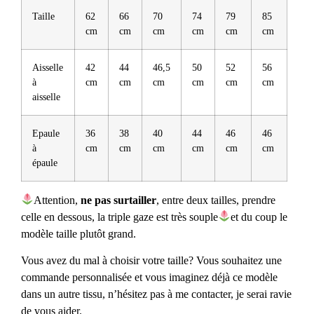
Taille
62
66
70
74
79
85
cm
cm
cm
cm
cm
cm
Aisselle
42
44
46,5
50
52
56
à
cm
cm
cm
cm
cm
cm
aisselle
Epaule
36
38
40
44
46
46
à
cm
cm
cm
cm
cm
cm
épaule
Attention,
ne pas surtailler
, entre deux tailles, prendre
celle en dessous, la triple gaze est très souple
et du coup le
modèle taille plutôt grand.
Vous avez du mal à choisir votre taille? Vous souhaitez une
commande personnalisée et vous imaginez déjà ce modèle
dans un autre tissu, n’hésitez pas à me contacter, je serai ravie
de vous aider.